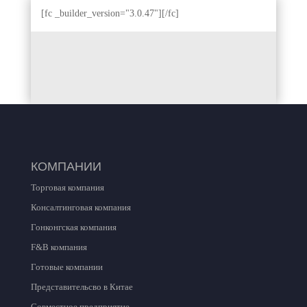
[fc _builder_version="3.0.47"][/fc]
КОМПАНИИ
Торговая компания
Консалтинговая компания
Гонконгская компания
F
&
B
компания
Готовые компании
Представительсво в Китае
Совместное предприятие