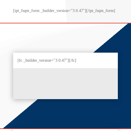
[ipt_fsqm_form _builder_version="3.0.47"][/ipt_fsqm_form]
[fc _builder_version="3.0.47"][/fc]